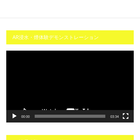
AR浸水・煙体験デモンストレーション
動
画
プ
レ
ー
ヤ
ー
00:00
03:34