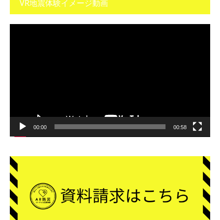
VR地震体験イメージ動画
動
画
プ
レ
ー
ヤ
ー
00:00
00:58