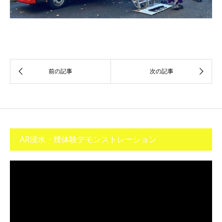
AR浸水・煙体験デモンストレーション
動
画
プ
レ
ー