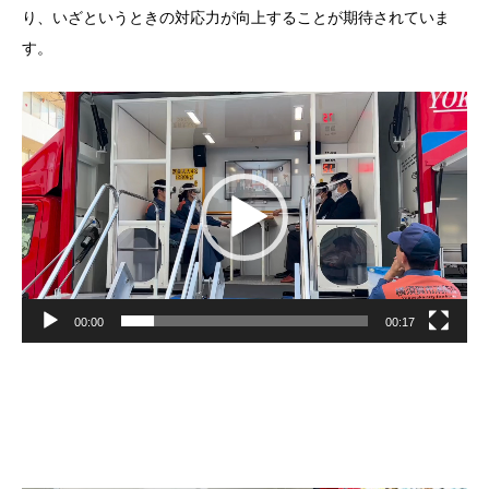
り、いざというときの対応力が向上することが期待されていま
す。
動
画
プ
レ
ー
ヤ
ー
00:00
00:17