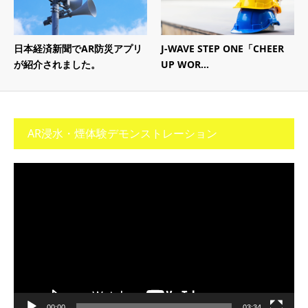
日本経済新聞でAR防災アプリ
J-WAVE STEP ONE「CHEER
が紹介されました。
UP WOR...
AR浸水・煙体験デモンストレーション
動
画
プ
レ
ー
ヤ
ー
00:00
03:34