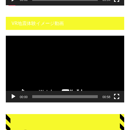
VR地震体験イメージ動画
動
画
プ
レ
ー
ヤ
ー
00:00
00:58