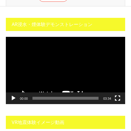
AR浸水・煙体験デモンストレーション
動
画
プ
レ
ー
ヤ
ー
00:00
03:34
VR地震体験イメージ動画