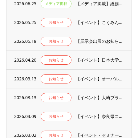
2026.06.25
【メディア掲載】総務省「地域社会DXナビ」にて公開された「地域×Tech九州」のイベン...
メディア掲載
2026.05.25
【イベント】こくみん共済coop全労済様の社内向け防災訓練で、AR煙体験ブースを運営し...
お知らせ
2026.05.18
【展示会出展のお知らせ】「第4回 地域×Tech九州」に出展いたしました！
お知らせ
2026.04.20
【イベント】日本大学三軒茶屋キャンパスにて、危機管理学部の学生へ向けた防災訓練を行いま...
お知らせ
2026.03.13
【イベント】オーバルコート大崎マークイースト、東五反田スクエアで開催されたテナント様向...
お知らせ
2026.03.13
【イベント】大崎ブライトタワーで開催されたテナント様向け防災訓練で、AR消火体験ブース...
お知らせ
2026.03.09
【イベント】奈良県コンベンションセンターにて行われた、「まもる奈良の防災フェア」でAR...
お知らせ
2026.03.02
【イベント・セミナー】防火防災講演会/バーチャル防災体験@川崎市多摩市民館に登壇しまし...
お知らせ