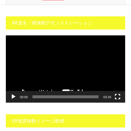
AR浸水・煙体験デモンストレーション
動
画
プ
レ
ー
ヤ
ー
00:00
03:34
VR地震体験イメージ動画