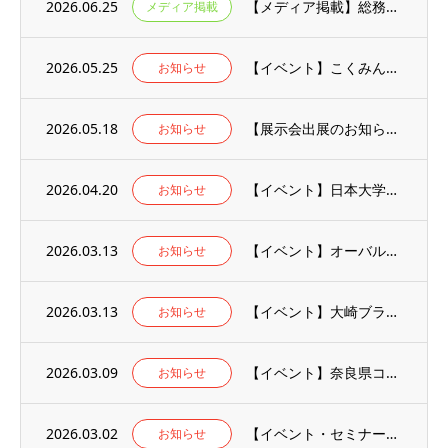
2026.06.25
【メディア掲載】総務省「地域社会DXナビ」にて公開された「地域×Tech九州」のイベン...
メディア掲載
2026.05.25
【イベント】こくみん共済coop全労済様の社内向け防災訓練で、AR煙体験ブースを運営し...
お知らせ
2026.05.18
【展示会出展のお知らせ】「第4回 地域×Tech九州」に出展いたしました！
お知らせ
2026.04.20
【イベント】日本大学三軒茶屋キャンパスにて、危機管理学部の学生へ向けた防災訓練を行いま...
お知らせ
2026.03.13
【イベント】オーバルコート大崎マークイースト、東五反田スクエアで開催されたテナント様向...
お知らせ
2026.03.13
【イベント】大崎ブライトタワーで開催されたテナント様向け防災訓練で、AR消火体験ブース...
お知らせ
2026.03.09
【イベント】奈良県コンベンションセンターにて行われた、「まもる奈良の防災フェア」でAR...
お知らせ
2026.03.02
【イベント・セミナー】防火防災講演会/バーチャル防災体験@川崎市多摩市民館に登壇しまし...
お知らせ